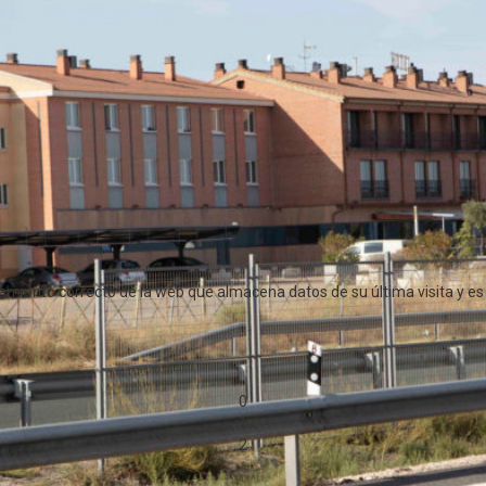
alladolid
y a 12 Km. del
aeropuerto de Villanubla
.
 diario.
namiento correcto de la web que almacena datos de su última visita y e
0
1
2