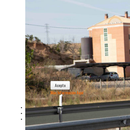
Situado en la A-62, salida 137 y P.K. 138,600.
Muy próximo a la histórica
Villa de Simancas
, a 10 Km de
V
Servicio de
recepción las 24 horas
y servicio de habitaciones
Utilizamos una única cookie para el funcio
Acepto
Más Información Aquí
Tu hotel en Simancas