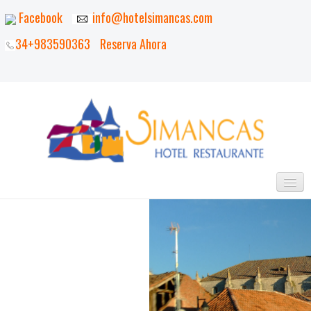
Facebook
info@hotelsimancas.com
34+983590363
Reserva Ahora
INICIO
EL HOTEL
HABITACIONES
EL ENTORNO