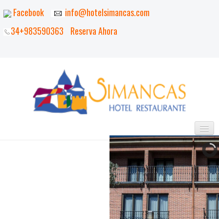
Facebook
info@hotelsimancas.com
34+983590363
Reserva Ahora
INICIO
EL HOTEL
HABITACIONES
EL ENTORNO